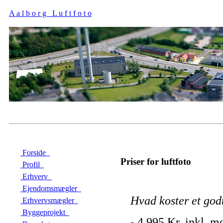
A a l b o r g L u f t f o t o
Forside
Priser for luftfoto
Profil
Erhverv
Ejendomsmægler
Hvad koster et godt
Erhvervsmægler
Byggeprojekt
- 4.995 Kr. inkl. 